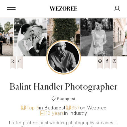
R
C
Balint Handler Photographer
Budapest
Top 5
in Budapest
357
on Wezoree
12 years
in Industry
I offer professional wedding photography services in