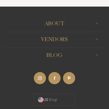
Photo Booth
Content Creator
Wedding Officiants
professionalism. Timeliness and responsiveness
are qualities that past clients have consistently
praised. The hassle-free experience begins from
ABOUT
the first point of contact, continues with seamless
event day interactions, and extends to the delivery
VENDORS
of stunning, high-resolution images.
BLOG
His creative use of Budapest's landscape brings a
unique charm to his wedding shoots. Whether it's
the grandeur of historic architecture or the
intimacy of the Danube's twilight, Balint expertly
uses his hometown as a picturesque backdrop,
enhancing the romantic narrative of each couple's
US
(Eng)
album.