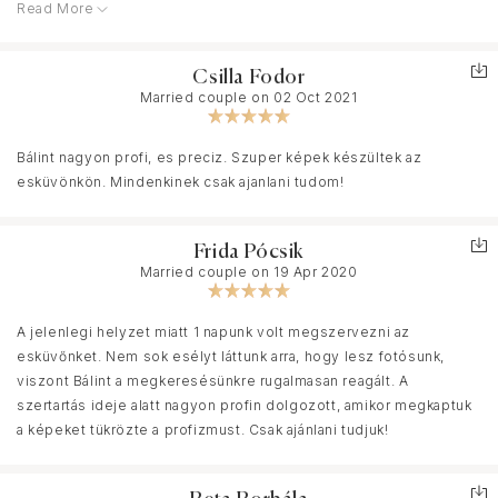
Read More
megkérni arra, hogy az esküvőnket dokumentálja - és milyen jól
tettük, mert csodálatos képeket készített! Egyikünk sem mozog
rutinosan kamera előtt, de már az esküvőt megelőző jegyes
Csilla Fodor
fotózás során is úgy gondoltuk, hogy Bálintnak sikerült még
Married couple on 02 Oct 2021
rólunk is jó képeket csinálnia, illetve hogy tökéletes érzékkel
kapja el a meghitt pillanatokat anélkül, hogy azoknak beállítottság-
szaga lenne. Fantasztikusan dolgozik a fényekkel, egyszerűen
Bálint nagyon profi, es preciz. Szuper képek készültek az
öröm ránézni az összes elkészült képre :3 Az esküvőnk
esküvönkön. Mindenkinek csak ajanlani tudom!
hangulatát is tökéletesen visszaadta, kezdve a készülődéstől
egészen a buliig! Mindemellett az egyeztetés során végig profi
Frida Pócsik
és segítőkész volt, ami szintén egy fontos szempont. Nem
Married couple on 19 Apr 2020
utolsósorban pedig a csomagunk részét képező kis doboz és a
kinyomtatott képek tették fel a második pontot az i-re. Nagyon
köszönjük még egyszer a képeket, mindig örömmel és hálával
A jelenlegi helyzet miatt 1 napunk volt megszervezni az
fogunk ezekre a pillanatokra visszagondolni, hála Bálintnak is!
esküvőnket. Nem sok esélyt láttunk arra, hogy lesz fotósunk,
viszont Bálint a megkeresésünkre rugalmasan reagált. A
szertartás ideje alatt nagyon profin dolgozott, amikor megkaptuk
a képeket tükrözte a profizmust. Csak ajánlani tudjuk!