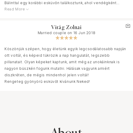
megkaptuk, illetve egy online felületen is, ahol könnyen körbe
Bálinttal egy korábbi esküvőn találkoztunk, ahol vendégként
tudtuk mutatni. Precíz és pontos volt minden téren.
Read More
voltunk jelen. Nagyon szimpatikus volt, ahogy Héciék nagy napját
megörökítette, gyakorlatilag teljesen észrevétlenül lőtte sorra a
Köszönünk mindent és további sok sikert, Csilla és Balázs.
szebbnél szebb képeket. Rögtön tudtuk, hogy barátságos, laza
Virág Zolnai
és mégis visszafogott stílusa és a fotók hangulata pontosan illik
Married couple on 16 Jun 2018
majd a mi esküvőnköz is, ezért nagyon örültünk, mikor elvállalta
nálunk is a fotózást. Ráadásul mivel időben foglalunk még egy
ajándék jegyesfotózást is kaptunk, így remek budapesti képek is
Köszönjük szépen, hogy életünk egyik legcsodálatosabb napján
születtek. Az esküvőnk napján készült balatoni képek
ott voltál, és képeid tükrözik a nap hangulatát, legszebb
nézegetését pedig egyszerűen nem lehet abbahagyni! Olyan
pillanatait. Olyan képeket kaptunk, amit még az unokáinknak is
sok csodás pillanatot kapott lencsevégre! Mindenkinek ajánlani
nagyon büszkén fogunk mutatni. Hálásak vagyunk amiért
tudom, és bár remélhetőleg csak ez az egy esküvőnk lesz,
diszkréten, de mégis mindenhol jelen voltál!
bármikor Bálintot választanánk!
Rengeteg gyönyörű esküvőt kívánunk Neked!