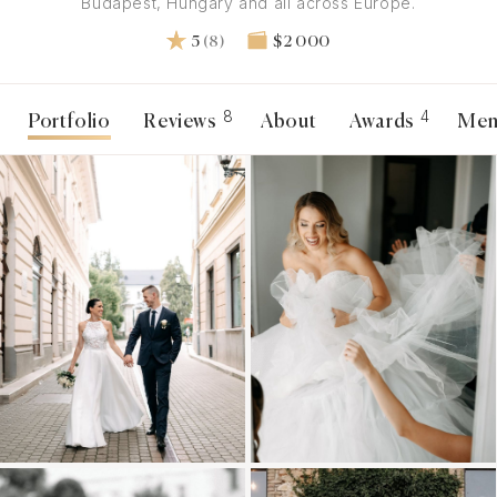
Budapest, Hungary and all across Europe.
5
(8)
$2 000
8
4
Portfolio
Reviews
About
Awards
Men