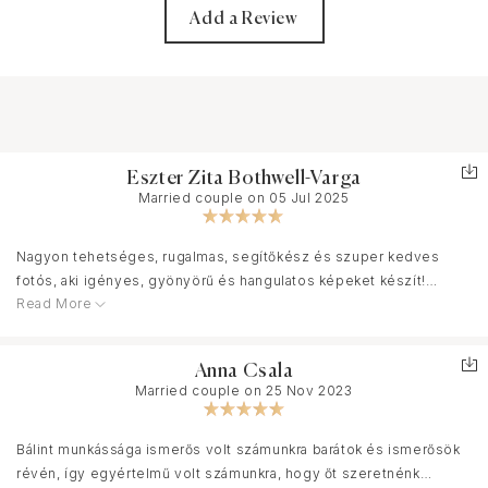
Add a Review
Eszter Zita Bothwell-Varga
Married couple on 05 Jul 2025
Nagyon tehetséges, rugalmas, segítőkész és szuper kedves
fotós, aki igényes, gyönyörű és hangulatos képeket készít!
Read More
Nagyon örülünk, hogy Bálintot választottuk életünk legfontosabb
eseményének dokumentálására. Bálint olyan hangulatot teremtett
a fotózás alatt, amiben nem feszengtünk, hanem természetesen
Anna Csala
éreztük magunkat, ami nagyon sokat számít. Hálás köszönet!! :)
Married couple on 25 Nov 2023
Bálint munkássága ismerős volt számunkra barátok és ismerősök
révén, így egyértelmű volt számunkra, hogy őt szeretnénk