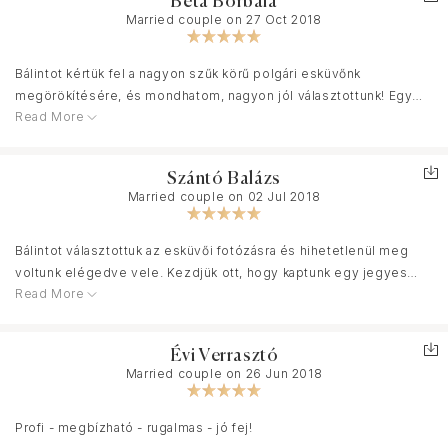
Beta Borbála
Married couple on 27 Oct 2018
Bálintot kértük fel a nagyon szűk körű polgári esküvőnk
megörökítésére, és mondhatom, nagyon jól választottunk! Egy
Read More
rövid fotózást szerettünk volna csak és néhány szép képet erről
a napról is, és Ő maximálisan rugalmasan állt rendelkezésünkre.
Amikor kellett, instruált minket, amikor kellett, láthatatlanná vált,
Szántó Balázs
igazi profi módjára. A képek nem egészen 3 hét alatt elkészültek
Married couple on 02 Jul 2018
és abszolút tükrözik a hangulatot, amit akkor átéltünk! Örök emlék
marad számunkra! Ajánljuk szeretettel mindenkinek!
Bálintot választottuk az esküvői fotózásra és hihetetlenül meg
voltunk elégedve vele. Kezdjük ott, hogy kaptunk egy jegyes
Read More
fotózást is a csomagban, ahol a csodálatos képek készültek.
Bálint segített a helyszínt is kiválasztani, és rugalmasan
alkalmazkodott hozzánk. A nagy napon is minden pillanatot
Évi Verrasztó
megörökített, élettel teli, szép képeket kaptunk. Nem csak mi, az
Married couple on 26 Jun 2018
egész család oda és vissza volt az eredménytől.
A közös munka során nagyon tetszett, hogy Bálint mindig gyorsan
Profi - megbízható - rugalmas - jó fej!
válaszolt e-mailben és magukat a képeket is több felbontásban