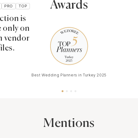
Awards
PRO
TOP
ction is
e only on
 vendor
iles.
Best Wedding Planners in Turkey 2025
Mentions