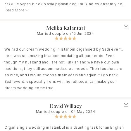
hakkı ile yapan bir ekip asla pişman değilim. Yine evlensem yine
Read More
sadi event ve İremle çalışmak isterim. Düğün günü misafirlerim ile
alakalı bir sıkıntı çıktığında bile bunu bana iletmeden hallettiler.
Sonradan arkadaşım mesaj atınca böyle bir sorun varmış İrem
Melika Kalantari
napıcaz dediğimde sen bunları düşünme biz halledicez bu senin
Married couple on 15 Jun 2024
en keyifli günün tadını çıkar diye beni sakinleştirdi. Bir gelin için
bu çok önemli bir olay yaşayan bilir ister istemez stres oluyor
insan çünkü. Düğünde özellikle takı merasiminin hızlıca akmasını
We had our dream wedding in Istanbul organised by Sadi event.
istiyordum ve 45 dkda 400 kişiyi bitirdik gerçekten bir rekor! Ben
Irem was so amazing in accommodating all our needs. Even
nikah alanı dekorunu ve dans pistini size bırakıyorum en iyisini
though my husband and I are not Turkish and we have our own
yapacağınıza eminim dedim ve gerçekten öyle oldu muhteşem
traditions, they still accommodate our needs. Their touches are
bir iş çıkardılar. Hala herkes düğünümüzün güzelliğini konuşuyorsa
so nice, and I would choose them again and again if I go back.
sebebi Sadi event. Çok teşekkür ediyorum. Sizi seviyorum.
Sadi event, especially Irem, with her attitude, can make your
dream wedding come true.
David Willacy
Married couple on 04 May 2024
Organising a wedding in Istanbul is a daunting task for an English