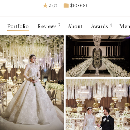
5
(7)
$10 000
7
4
Portfolio
Reviews
About
Awards
Men