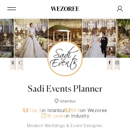
R
C
Sadi Events Planner
Istanbul
Top 5
in Istanbul
564
on Wezoree
16 years
in Industry
Modern Weddings & Event Designer.