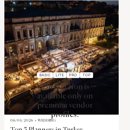
BASIC
LITE
PRO
TOP
This section is
available only on
premium vendor
profiles.
06/04/2026
WEDDING