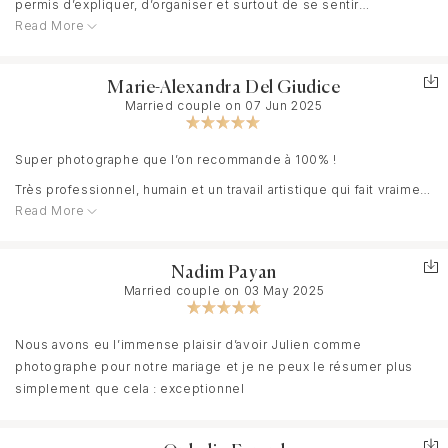
permis d’expliquer, d’organiser et surtout de se sentir
Read More
pleinement en confiance. Tout était clair, fluide, rassurant
Le jour du mariage, il a su se fondre parmi les invités avec une
Marie-Alexandra Del Giudice
Married couple on 07 Jun 2025
aisance impressionnante, tout en identifiant naturellement les
personnes qui comptaient le plus pour nous.
Super photographe que l’on recommande à 100% !
Très professionnel, humain et un travail artistique qui fait vraiment
Le résultat est à la hauteur de cette préparation : des photos à la
Read More
la différence et permet un résultat extraordinaire ! C’est vraiment
fois naturelles et artistiques, pleines d’émotion, de justesse et
ce que l’on attends pour des photos de mariage qui vont nous
d’élégance.
accompagner pendant de nombreuses années…
En découvrant les images, nous avons revécu chaque instant,
Nadim Payan
Le petit plus ? Julien est très sympathique et se fond
avec beaucoup de sensibilité.
Married couple on 03 May 2025
parfaitement au milieu des vos amis et votre famille, ce qui rends
le moment encore plus agréable et naturel
Nous avons eu l’immense plaisir d’avoir Julien comme
Un immense merci Julien !!!
photographe pour notre mariage et je ne peux le résumer plus
simplement que cela : exceptionnel