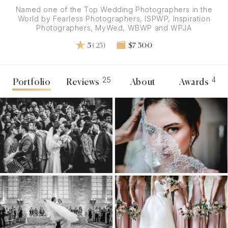
Named one of the Top Wedding Photographers in the
World by Fearless Photographers, ISPWP, Inspiration
Photographers, MyWed, WBWP and WPJA
5
(25)
$7 500
25
4
Portfolio
Reviews
About
Awards