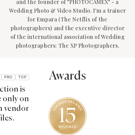
and the founder of "PHOTOCAMEX" - a
Wedding Photo & Video Studio. I'm a trainer
for Empara (The Netflix of the
photographers) and the executive director
of the international association of Wedding
photographers: The XP Photographers.
Awards
PRO
TOP
ction is
e only on
 vendor
iles.