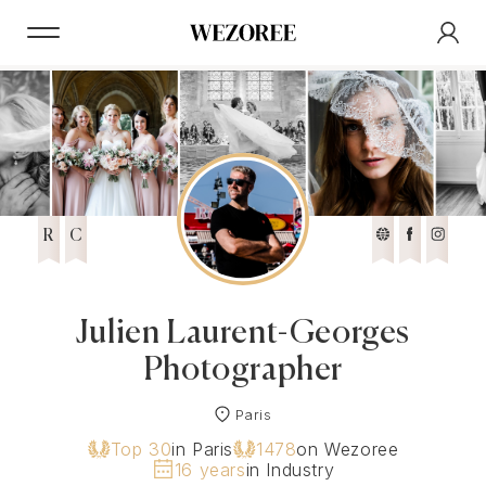
R
C
Julien Laurent-Georges
Photographer
Paris
Top 30
in Paris
1478
on Wezoree
16 years
in Industry