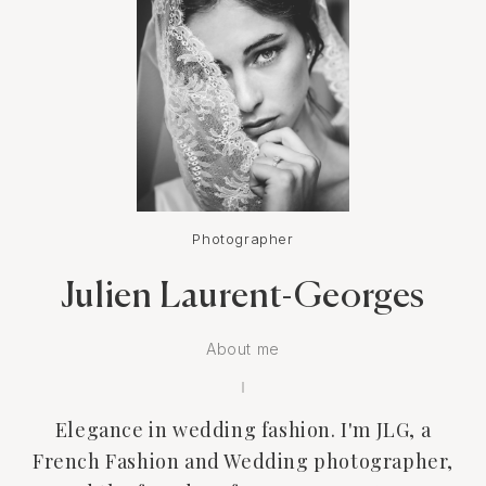
sans que personne ne s'en aperçoive tellement c'était rodé.
Bon du premier coup à chaque fois.
Le résultat est époustouflant, franchement.
En plus d'avoir un capital sympathie énorme et un humour
comme on adore, Julien tu es un passionné et ça se sent dans le
résultat. Mille merci.
Photographer
Julien Laurent-Georges
About me
Elegance in wedding fashion. I'm JLG, a
French Fashion and Wedding photographer,