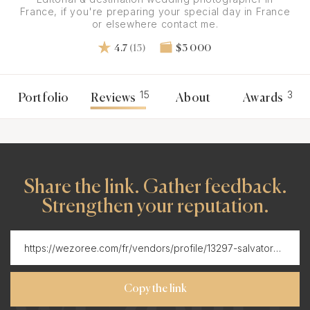
France, if you're preparing your special day in France
or elsewhere contact me.
4.7
(15)
$3 000
15
3
Portfolio
Reviews
About
Awards
Share the link. Gather feedback.
Strengthen your reputation.
Copy the link