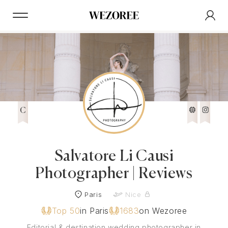
C
Salvatore Li Causi
Photographer | Reviews
Paris
Nice
Top 50
in Paris
1683
on Wezoree
Editorial & destination wedding photographer in