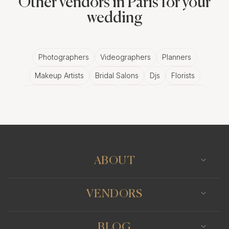
Other vendors in Paris for your
wedding
Photographers
Videographers
Planners
Makeup Artists
Bridal Salons
Djs
Florists
Wedding Bands
Venues
Catering
Hair Stylists
Photo Booth
Content Creator
Wedding Officiants
ABOUT
VENDORS
BLOG