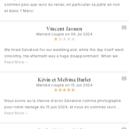
sommes plus que ravis du rendu, en particulier sa patte en noir
et blanc !! Merci
Vincent Jaouen
Married couple on 06 Jul 2024
We hired Salvatore for our wedding and, while the day itself went
smoothly, the aftermath was a huge disappointment. When we
Read More
received the photos, we were surprised to find that each one
had Salvatore’s copyright watermark on it, something that was
never mentioned in the contract or in any communication.
Kévin et Melvina Burlet
We reached out to ask if we could receive the pictures without
Married couple on 15 Jun 2024
the watermark for personal use, especially for printing our
wedding photo album. We obviously agreed to use the
Nous avons eu la chance d'avoir Salvatore comme photographe
watermarked ones for any public sharing. However, Salvatore
pour notre mariage du 15 juin 2024, et nous en sommes ravis.
refused, stating that the pictures were his property and
Read More
Son professionnalisme, son investissement, et son approche
dismissing our request by saying, "you can’t have everything for
agréable ont su mettre tout le monde à l'aise, capturant ainsi des
the price you paid"—a price we had never negotiated down. His
moments authentiques et précieux. Le résultat final est
proposed solution was to crop the photos ourselves, which