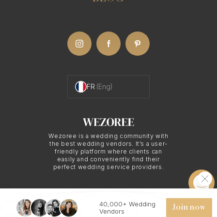
FR
(Eng)
Wezoree is a wedding community with
the best wedding vendors. It’s a user-
friendly platform where clients can
easily and conveniently find their
perfect wedding service providers.
40,000+ Wedding
© 2026 WEZOREE. ALL RIGHTS RESERVED.
Join now
Vendors
Chat
Request quote
Save