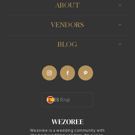
ABOUT
VENDORS
BLOG
ES
(Eng)
Wezoree is a wedding community with