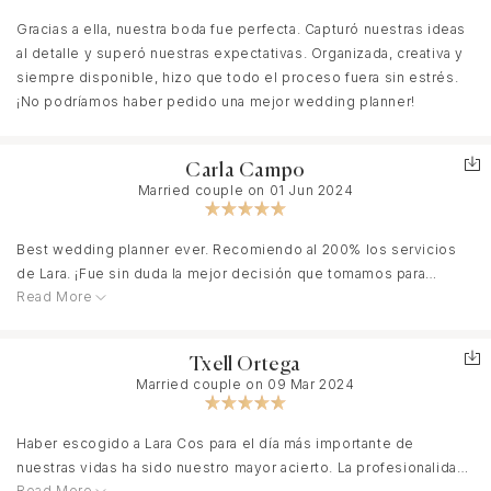
Porque en este mundo gris donde todo el mundo quiere hacer
Gracias a ella, nuestra boda fue perfecta. Capturó nuestras ideas
dinero a cambio de nada, siempre hay gente como Lara y Anna
al detalle y superó nuestras expectativas. Organizada, creativa y
que aman su trabajo y te lo transmiten. Ellas hicieron de mi boda
siempre disponible, hizo que todo el proceso fuera sin estrés.
una experiencia que jamás olvidaré, me casaría más veces solo
¡No podríamos haber pedido una mejor wedding planner!
por poder compartir proyecto y tiempo con ellas Lara i Anna us
estimarem sempre i sempre sereu especials per nosaltres.
Carla Campo
Married couple on 01 Jun 2024
Best wedding planner ever. Recomiendo al 200% los servicios
de Lara. ¡Fue sin duda la mejor decisión que tomamos para
Read More
nuestra boda! Desde el primer momento, Lara se involucró en
cada detalle, entendió nuestras ideas a la perfección y nos ayudó
a hacer realidad el día de nuestros sueños. Su dedicación,
Txell Ortega
profesionalismo y capacidad para adaptarse a nuestras
Married couple on 09 Mar 2024
necesidades hicieron que todo fuera increíble. No podríamos
haber pedido una mejor persona a nuestro lado. ¡Gracias por
hacer que todo fuera perfecto!
Haber escogido a Lara Cos para el día más importante de
nuestras vidas ha sido nuestro mayor acierto. La profesionalidad
Read More