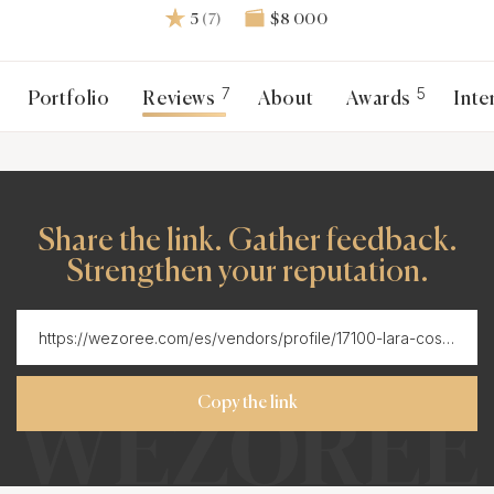
5
(7)
$8 000
7
5
Portfolio
Reviews
About
Awards
Inte
Share the link. Gather feedback.
Strengthen your reputation.
Copy the link