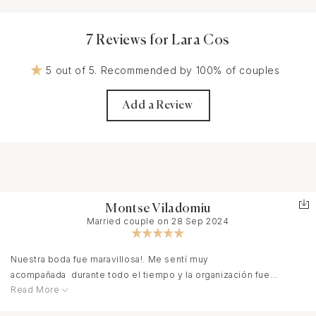
7 Reviews for Lara Cos
5 out of 5. Recommended by 100% of couples
Add a Review
Montse Viladomiu
Married couple on 28 Sep 2024
Nuestra boda fue maravillosa!. Me sentí muy
acompañada durante todo el tiempo y la organización fue
Read More
perfecta. Cuidaron hasta el más mínimo detalle y posteriormente
varios invitados me comentaron lo pendientes y atentas que