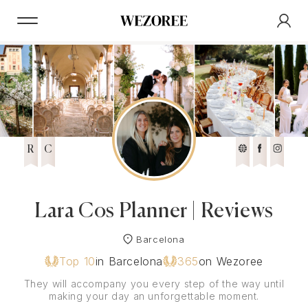
R
C
Lara Cos Planner | Reviews
Barcelona
Top 10
in Barcelona
365
on Wezoree
They will accompany you every step of the way until
making your day an unforgettable moment.