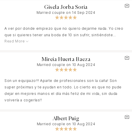
fueron las chicas del equipo. Especialmente quiero dar las
Gisela Jorba Soria
gracias a Anna Fernández por la seguridad y templanza que me
Married couple on 14 Sep 2024
transmitió y el cariño que pone en todo lo que hace. GRACIAS!!
A ver por donde empiezo que no quiero dejarme nada. Yo creo
que si quieres tener una boda de 10 sin sufrir, sintiéndote
Read More
querida, protegida y valorada necesitas a Lara y a su equipo. Mi
boda era mi sueño, pero ya te digo (novia que estás leyendo
esto) que sin ella mi boda hubiera sido una boda más. Lara
Mireia Huerta Baeza
estuvo a todo, preocupándose hasta el más mínimo detalle y
Married couple on 10 Aug 2024
sobretodo, mirando por nuestro bien. Vivió mi boda con la misma
intensidad que yo.
Son un equipazo!!! Aparte de profesionales son la caña! Son
super próximas y te ayudan en todo. Lo cierto es que no pude
Desde la gestión de los proveedores (que creedme, es más
dejar en mejores manos el día más feliz de mi vida, sin duda
difícil de lo que una se piensa) hasta llevarme los zapatos
volvería a cogerlas!!
cuando no podía más. Desde calmarme cuando no encontraba
zapatos (gracias Anna por eso) hasta mirar el tiempo 20 veces al
día para saber si llovía o no.
Albert Puig
Married couple on 10 Aug 2024