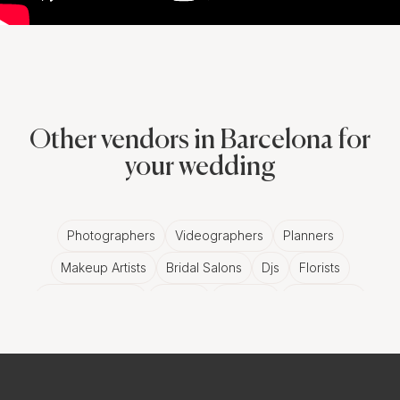
Other vendors in Barcelona for
your wedding
Photographers
Videographers
Planners
Makeup Artists
Bridal Salons
Djs
Florists
Wedding Bands
Venues
Catering
Hair Stylists
Photo Booth
Content Creator
Wedding Officiants