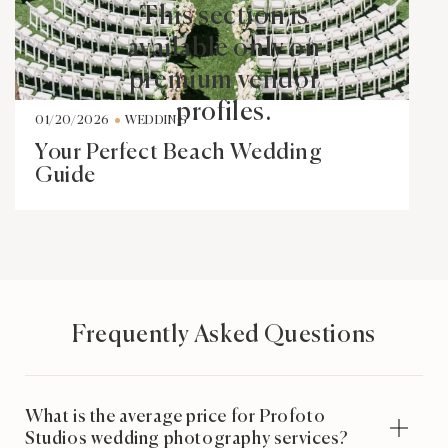
This section is
available only on
premium vendor
profiles.
01/20/2026
WEDDING
Your Perfect Beach Wedding
Guide
Frequently Asked Questions
What is the average price for Profoto
Studios wedding photography services?