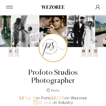
R
C
Profoto Studios
Photographer
Porto
Top 10
in Porto
2218
on Wezoree
22 years
in Industry