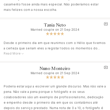
casamento fosse ainda mais especial. Não poderíamos estar
mais felizes com a nossa escolha.
Tania Neto
Married couple on 21 Sep 2024
Desde o primeiro dia em que reunimos com o Hélio que tivemos
a certeza que seriam eles a registar todos os momentos do
Read More
nosso grande dia. Profissionais sem medida, atenciosos,
sempre atentos a todos os pormenores, deixaram-nos 100% a
vontade desde o primeiro dia, com alegria e boa disposição.
Nuno Monteiro
Foram excepcionais.
Married couple on 21 Sep 2024
Não podíamos estar mais felizes por esta escolha e temos a
certeza, ainda sem ver o resultado final, que ficou incrível, como
Poderia estar aqui a escrever um grande discurso. Mas não vale a
eles o são.
pena. Não vale a pena porque o fotógrafo e os seus
Obrigada!!!
colaboradores são um exemplo de profissionalismo, dedicação
e empenho desde o primeiro dia em que os contatámos até
depois do serviço prestado. Numa nota de 0 a 10, o fotógrafo é