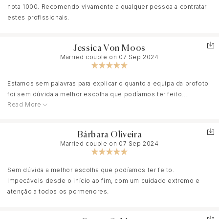
nota 1000. Recomendo vivamente a qualquer pessoa a contratar
estes profissionais.
Jessica Von Moos
Married couple on 07 Sep 2024
Estamos sem palavras para explicar o quanto a equipa da profoto
foi sem dúvida a melhor escolha que podíamos ter feito.
Read More
Preparando o nosso casamento a distância vivendo na França o
primeiro contacto com um fornecedor é MUITO importante.
E não temos que dizer, do primeiro contacto até ao nosso dia
Bárbara Oliveira
eles foram fantásticos, atenciosos, do melhor que a gente podia
Married couple on 07 Sep 2024
ter para nos acompanhar durante esse dia tão especial. Não sei
se um dia vou conseguir ver o vídeo do same day sem chorar
Sem dúvida a melhor escolha que podíamos ter feito.
tanto ele representa tão bem as emoções que nós sentimos no
Impecáveis desde o início ao fim, com um cuidado extremo e
nosso casamento.
atenção a todos os pormenores.
Obrigada por tudo, voltaríamos a casar e voltaríamos a escolher-
vos todas as vezes sem dúvida!