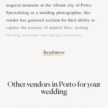
magical moments in the vibrant city of Porto.
Specializing as a wedding photographer, this
vendor has garnered acclaim for their ability to
capture the essence of nuptial bliss, turning
fleeting moments into lasting memories.
The artistry exuded by Profoto Studios lies in their
Read more
exceptional eye for detail. Each frame is
meticulously composed, ensuring that every
photograph tells its unique story. Couples have
praised their innovative approach to wedding
Other vendors in Porto for your
photography, which involves not just capturing
wedding
events but also the emotion and atmosphere of
their special day.