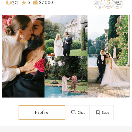
5
$7 000
271
Profile
Chat
Save