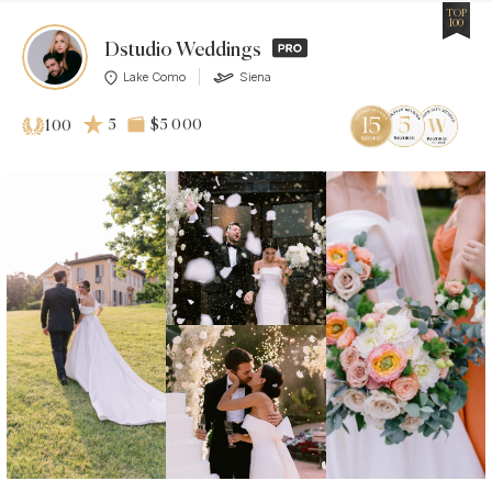
TOP
100
Dstudio Weddings
Lake Como
Siena
5
$5 000
100