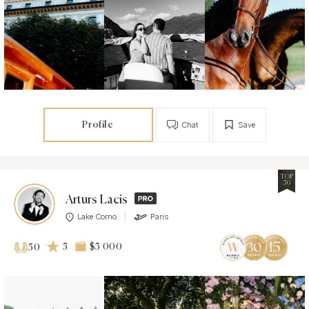
Profile
Chat
Save
TOP
50
Arturs Lacis
Lake Como
Paris
5
$5 000
50