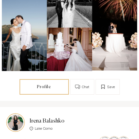
Profile
Chat
Save
Irena Balashko
Lake Como