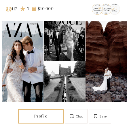
5
$10 000
117
Profile
Chat
Save