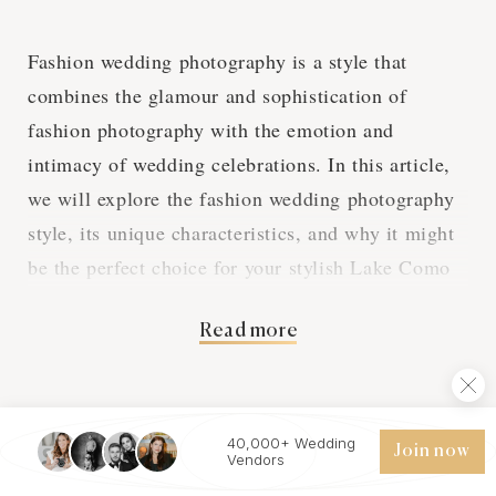
Fashion wedding photography is a style that
combines the glamour and sophistication of
fashion photography with the emotion and
intimacy of wedding celebrations. In this article,
we will explore the fashion wedding photography
style, its unique characteristics, and why it might
be the perfect choice for your stylish Lake Como
wedding.
Read more
High Fashion Meets
Wedding Bliss
40,000+ Wedding
Join now
Vendors
Other vendors in Lake Como for