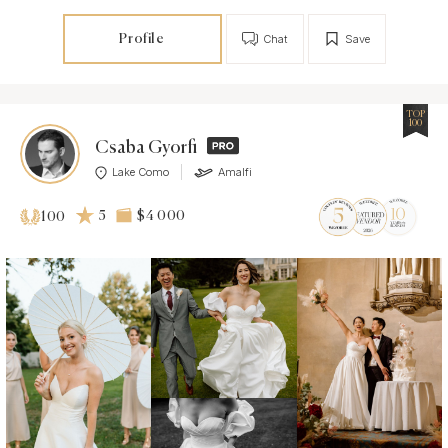
Profile
Chat
Save
TOP
100
Csaba Gyorfi
Lake Como
Amalfi
5
$4 000
100