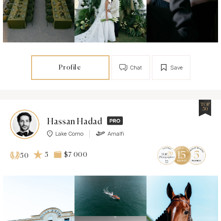
Profile
Chat
Save
TOP
50
Hassan Hadad
Lake Como
Amalfi
5
$7 000
50