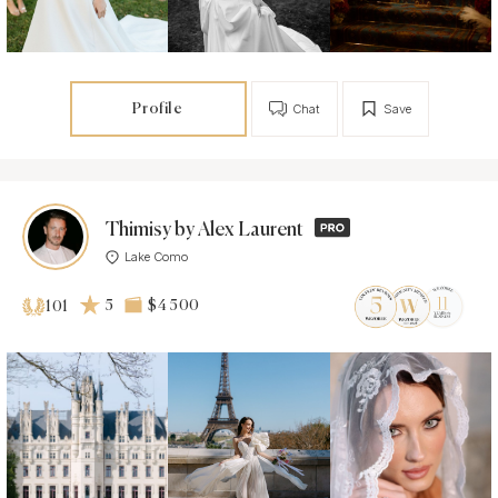
Profile
Chat
Save
Thimisy by Alex Laurent
Lake Como
5
$4 500
101