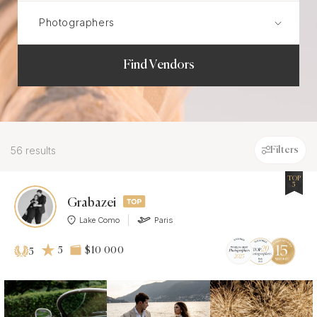
Find Vendors
56 results
Filters
TOP
5
Grabazei
Lake Como
Paris
5
$10 000
5