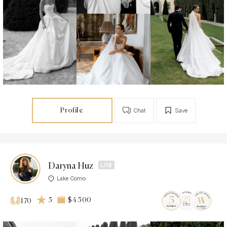
Profile
Chat
Save
Daryna Huz
Lake Como
5
$4 500
170