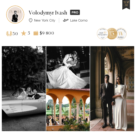
TOP
30
Volodymyr Ivash
New York City
Lake Como
5
$9 800
30